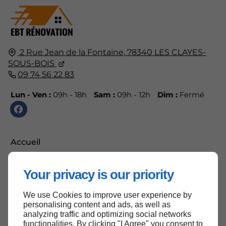
2 Rue Jean de la Fontaine,
78340
LES CLAYES-
SOUS-BOIS
09 74 56 22 83
Lun - Ven :
09h - 18h
Sam :
09h - 12h
Dim :
Fermé
Accueil
Contactez-nous
Your privacy is our priority
Mentions légales
Plan du site
We use Cookies to improve user experience by
personalising content and ads, as well as
analyzing traffic and optimizing social networks
functionalities. By clicking "I Agree" you consent to